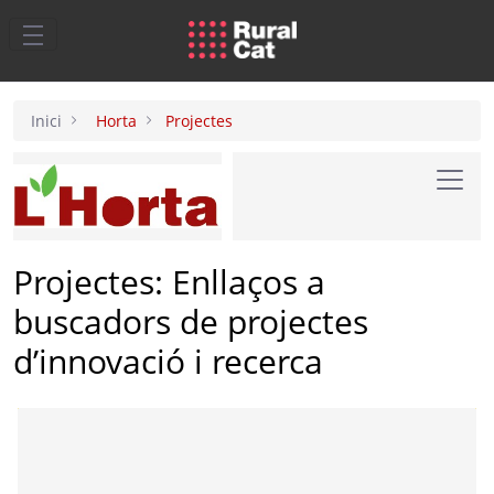
Salta al contingut principal
Inici
Horta
Projectes
Toggl
Projectes: Enllaços a
buscadors de projectes
d’innovació i recerca