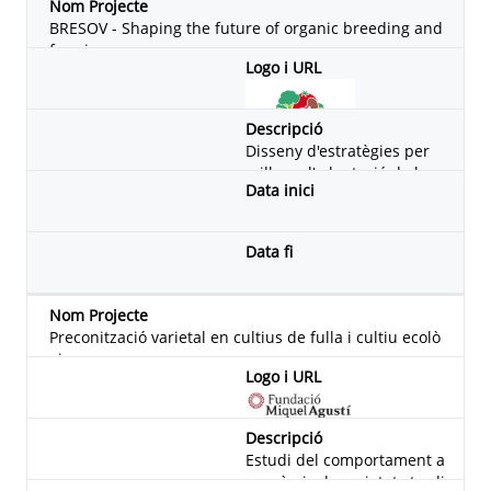
at la productivitat agrària.
BRESOV - Shaping the future of organic breeding and
farming
Disseny d'estratègies per
millorar l'adaptació de les
varietats cultivades a les c
ondicions de la producció
ecològica
Preconització varietal en cultius de fulla i cultiu ecolò
gic
Estudi del comportament a
gronòmic de varietats tradi