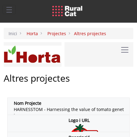
Salta al contingut principal
Inici
Horta
Projectes
Altres projectes
Toggl
Altres projectes
HARNESSTOM - Harnessing the value of tomato genet
ic resources