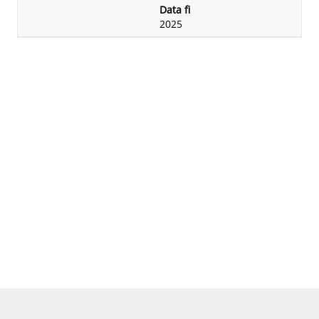
ovirus (transmesos per mo
sca blanca) i tobamovirus
2025
(transmesos mecànicamen
t) en cucurbitàcies i tomàq
uets del nord d’Europa i la
conca mediterranea.