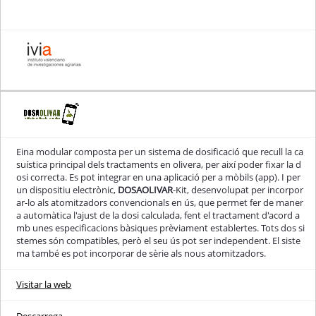
Eina modular composta per un sistema de dosificació que recull la ca
suística principal dels tractaments en olivera, per així poder fixar la d
osi correcta. Es pot integrar en una aplicació per a mòbils (app). I per
un dispositiu electrònic,
DOSAOLIVAR
-Kit, desenvolupat per incorpor
ar-lo als atomitzadors convencionals en ús, que permet fer de maner
a automàtica l'ajust de la dosi calculada, fent el tractament d'acord a
mb unes especificacions bàsiques prèviament establertes. Tots dos si
stemes són compatibles, però el seu ús pot ser independent. El siste
ma també es pot incorporar de sèrie als nous atomitzadors.
Visitar la web