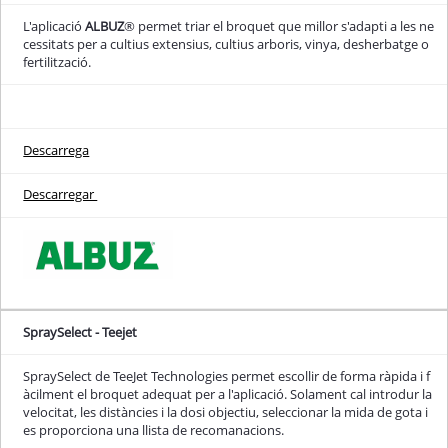
L'aplicació
ALBUZ
® permet triar el broquet que millor s'adapti a les ne
cessitats per a cultius extensius, cultius arboris, vinya, desherbatge o
fertilització.
Descarrega
Descarregar
SpraySelect - Teejet
SpraySelect de TeeJet Technologies permet escollir de forma ràpida i f
àcilment el broquet adequat per a l'aplicació. Solament cal introdur la
velocitat, les distàncies i la dosi objectiu, seleccionar la mida de gota i
es proporciona una llista de recomanacions.