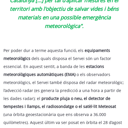
Catalunya [...] per tal d'aplicar mesures en el
territori amb l'objectiu de salvar vides i béns
materials en una possible emergència
meteorològica".
Per poder dur a terme aquesta funció, els
equipaments
meteorològics
dels quals disposa el Servei són un factor
essencial. En aquest sentit, a banda de les
estacions
meteorològiques automàtiques (EMA)
o els observadors
meteorològics, el Servei també disposa del radar meteorològic;
l’advecció radar (es genera la predicció a una hora a partir de
les dades radar); el
producte pluja o neu, el detector de
tempestes i llamps, el radiosondatge o el satèl·lit Meteosat
(una òrbita geoestacionària que ens observa a 36.000
quilòmetres). Aquest últim va ser posat en òrbita el 28 d’agost