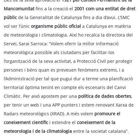
Mancomunitat
fins a la creació el
2001 com una entitat de dret
públic
de la Generalitat de Catalunya fins a dia d’avui. L’SMC
vol ser l’únic
organisme públic oficial
a Catalunya en matèria
de meteorologia i climatologia. Així ho recalca la directora del
Servei, Sarai Sarroca: “Volem oferir la millor informació
meteorològica possible als ciutadans per facilitar-los
l’organització de la seva activitat, a Protecció Civil per protegir
persones i béns quan es preveuen fenòmens extrems, i a
l’Administració per tal que pugui dur a terme una planificació
territorial òptima tenint en compte els escenaris del Canvi
Climàtic. Per això apostem per una
política de dades obertes
,
per tenir un web i una APP punters i estem renovant Xarxa de
Radars meteorològics (XRAD). A més volem
promoure el
coneixement científic
i estendre el
coneixement de la
meteorologia i de la climatologia
entre la societat catalana”.