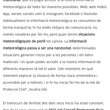
meteorològica de totes les maneres possibles. Web, web mòbil,
App, xarxes socials com X, Instagram, facebook o Youtube.
Habitualment la informació meteorològica es consumeix de
forma tranquil·la, hi ha molts mitjans de comunicació, no
només nosaltres per fer-ho, però quan tenim
situacions
meteorològiques de perill
tot canvia. La
informació
meteorològica passa a ser una necessitat
, determinades
situacions generen riscos per a les persones i els béns
materials i és quan poder accedir a la nostra informació de
diferents maneres té tot el valor. Són moments en què
intentem explicar la situació de forma clara, entenedora i
accessible per a tothom, i si hi ha riscos fer-ho de la mà de
Protecció Civil”, recalca Gili.
El transcurs de l’entitat des dels seus inicis ha estat constant.
Des de la seva aprovació el
1921 pel Consell Permanent de la