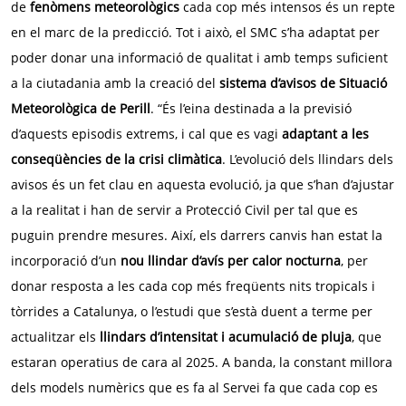
de
fenòmens meteorològics
cada cop més intensos és un repte
en el marc de la predicció. Tot i això, el SMC s’ha adaptat per
poder donar una informació de qualitat i amb temps suficient
a la ciutadania amb la creació del
sistema d’avisos de Situació
Meteorològica de Perill
. “És l’eina destinada a la previsió
d’aquests episodis extrems, i cal que es vagi
adaptant a les
conseqüències de la crisi climàtica
. L’evolució dels llindars dels
avisos és un fet clau en aquesta evolució, ja que s’han d’ajustar
a la realitat i han de servir a Protecció Civil per tal que es
puguin prendre mesures. Així, els darrers canvis han estat la
incorporació d’un
nou llindar d’avís per calor nocturna
, per
donar resposta a les cada cop més freqüents nits tropicals i
tòrrides a Catalunya, o l’estudi que s’està duent a terme per
actualitzar els
llindars d’intensitat i acumulació de pluja
, que
estaran operatius de cara al 2025. A banda, la constant millora
dels models numèrics que es fa al Servei fa que cada cop es