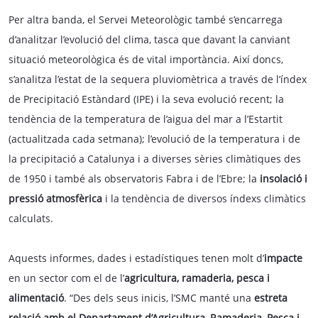
Per altra banda, el Servei Meteorològic també s’encarrega
d’analitzar l’evolució del clima, tasca que davant la canviant
situació meteorològica és de vital importància. Així doncs,
s’analitza l’estat de la sequera pluviomètrica a través de l’índex
de Precipitació Estàndard (IPE) i la seva evolució recent; la
tendència de la temperatura de l’aigua del mar a l’Estartit
(actualitzada cada setmana); l’evolució de la temperatura i de
la precipitació a Catalunya i a diverses sèries climàtiques des
de 1950 i també als observatoris Fabra i de l’Ebre; la
insolació i
pressió atmosfèrica
i la tendència de diversos índexs climàtics
calculats.
Aquests informes, dades i estadístiques tenen molt d’
impacte
en un sector com el de l’
agricultura, ramaderia, pesca i
alimentació
. “Des dels seus inicis, l’SMC manté una
estreta
relació amb el Departament d’Agricultura, Ramaderia, Pesca i