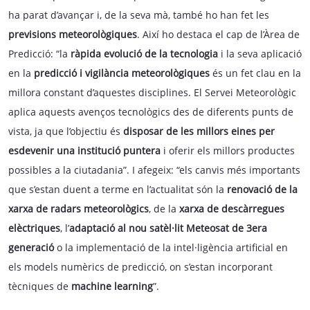
ha parat d’avançar i, de la seva mà, també ho han fet les
previsions meteorològiques
. Així ho destaca el cap de l’Àrea de
Predicció: “la
ràpida evolució de la tecnologia
i la seva aplicació
en la
predicció i vigilància meteorològiques
és un fet clau en la
millora constant d’aquestes disciplines. El Servei Meteorològic
aplica aquests avenços tecnològics des de diferents punts de
vista, ja que l’objectiu és
disposar de les millors eines per
esdevenir una institució puntera
i oferir els millors productes
possibles a la ciutadania”. I afegeix: “els canvis més importants
que s’estan duent a terme en l’actualitat són la
renovació de la
xarxa de radars meteorològics
, de la
xarxa de descàrregues
elèctriques
, l’
adaptació al nou satèl·lit Meteosat de 3era
generació
o la implementació de la intel·ligència artificial en
els models numèrics de predicció, on s’estan incorporant
tècniques de
machine learning
”.