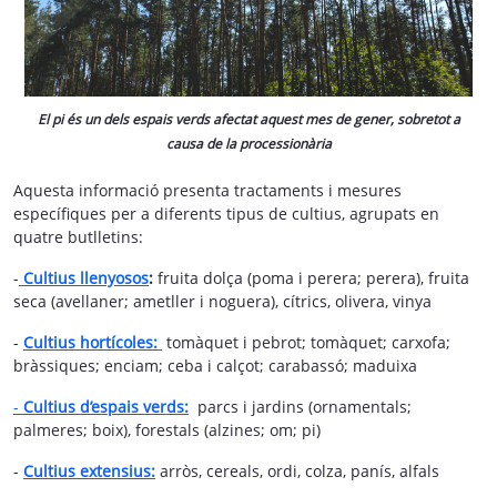
El pi és un dels espais verds afectat aquest mes de gener, sobretot a
causa de la processionària
Aquesta informació presenta tractaments i mesures
específiques per a diferents tipus de cultius, agrupats en
quatre butlletins:
-
Cultius llenyosos
:
fruita dolça (poma i perera; perera), fruita
seca (avellaner; ametller i noguera), cítrics, olivera, vinya
-
Cultius hortícoles:
tomàquet i pebrot; tomàquet; carxofa;
bràssiques; enciam; ceba i calçot; carabassó; maduixa
-
Cultius d’espais verds:
parcs i jardins (ornamentals;
palmeres; boix), forestals (alzines; om; pi)
-
Cultius extensius:
arròs, cereals, ordi, colza, panís, alfals