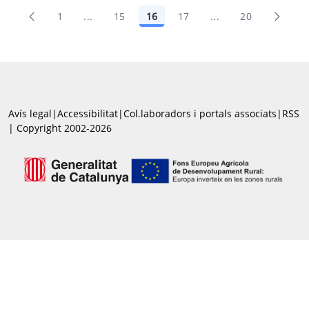
1
...
15
16
17
...
20
Pàgines intermèdies Utilitzeu TAB per naveg
Pàgines intermèdie
Avís legal
|
Accessibilitat
|
Col.laboradors i portals associats
|
RSS
| Copyright 2002-2026