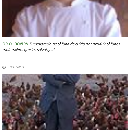
ORIOL ROVIRA
"L'explotació de tòfona de cultiu pot produir tòfones
molt millors que les salvatges"
17/02/2010