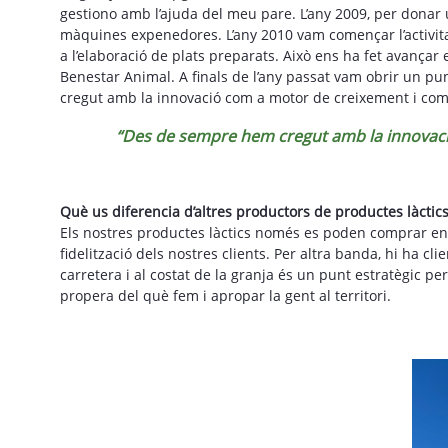
gestiono amb l’ajuda del meu pare. L’any 2009, per donar u
màquines expenedores. L’any 2010 vam començar l’activitat
a l’elaboració de plats preparats. Això ens ha fet avançar
Benestar Animal. A finals de l’any passat vam obrir un pu
cregut amb la innovació com a motor de creixement i compe
“Des de sempre hem cregut amb la innovació
Què us diferencia d’altres productors de productes làctic
Els nostres productes làctics només es poden comprar en f
fidelització dels nostres clients. Per altra banda, hi ha 
carretera i al costat de la granja és un punt estratègic 
propera del què fem i apropar la gent al territori.