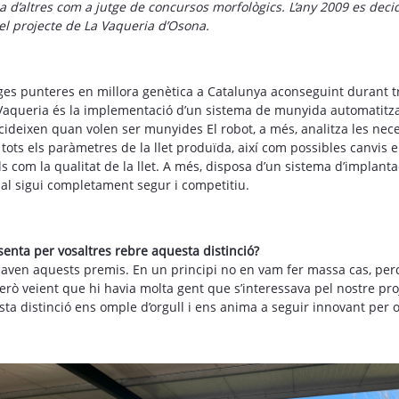
 d’altres com a jutge de concursos morfològics. L’any 2009 es deci
 el projecte de La Vaqueria d’Osona.
nges punteres en millora genètica a Catalunya aconseguint durant t
La Vaqueria és la implementació d’un sistema de munyida automatitz
ideixen quan volen ser munyides El robot, a més, analitza les neces
a tots els paràmetres de la llet produïda, així com possibles canvi
 com la qualitat de la llet. A més, disposa d’un sistema d’implantaci
nal sigui completament segur i competitiu.
senta per vosaltres rebre aquesta distinció?
aven aquests premis. En un principi no en vam fer massa cas, pe
, però veient que hi havia molta gent que s’interessava pel nostre 
ta distinció ens omple d’orgull i ens anima a seguir innovant per of