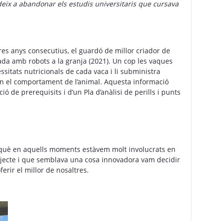
deix a abandonar els estudis universitaris que cursava
res anys consecutius, el guardó de millor criador de
ada amb robots a la granja (2021). Un cop les vaques
sitats nutricionals de cada vaca i li subministra
s en el comportament de l’animal. Aquesta informació
ó de prerequisits i d’un Pla d’anàlisi de perills i punts
rquè en aquells moments estàvem molt involucrats en
projecte i que semblava una cosa innovadora vam decidir
erir el millor de nosaltres.