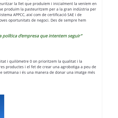
uritzar la llet que produíem i inicialment la veníem en
que produïm la pasteuritzem per a la gran indústria per
istema APPCC, així com de certificació SAE i de
r noves oportunitats de negoci. Des de sempre hem
a política d’empresa que intentem seguir”
t i quilòmetre 0 on prioritzem la qualitat i la
tres productes i el fet de crear una agrobotiga a peu de
cap de setmana i és una manera de donar una imatge més