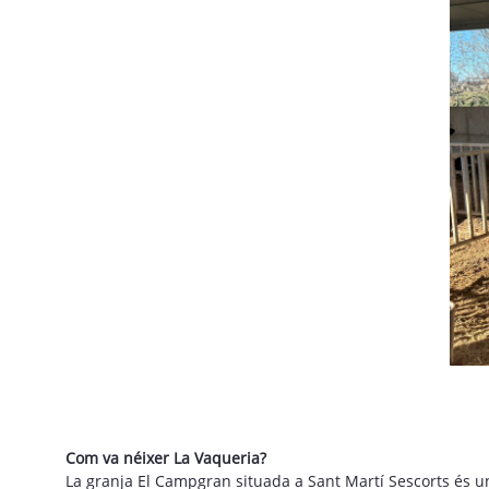
Com va néixer La Vaqueria?
La granja El Campgran situada a Sant Martí Sescorts és un