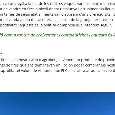
n valor afegit a la llet de les nostres vaques vam començar a paste
 de vendre en fires a nivell de tot Catalunya i actualment la llet 
 en temes de seguretat alimentaria i disposem d’uns prerequisits i s
nt de venda a peu de carretera i al costat de la granja per busca
titivitat i aquesta és la política d’empresa que intentem seguir.
 com a motor de creixement i competitivitat i aquesta és l
s?
ires i a la nostra web o agrobotiga. Venem un producte de proximita
clients de fires que ens demanaven un lloc on poder comprar els nos
per aprofitar el volum de visitants que El Collsacabra atrau cada 