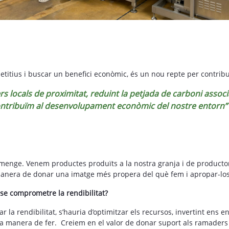
?
titius i buscar un benefici econòmic, és un nou repte per contri
s locals de proximitat, reduint la petjada de carboni associ
ntribuïm al desenvolupament econòmic del nostre entorn”
umenge. Venem productes produïts a la nostra granja i de producto
manera de donar una imatge més propera del què fem i apropar-los a
ense comprometre la rendibilitat?
tar la rendibilitat, s’hauria d’optimitzar els recursos, invertint ens e
a manera de fer. Creiem en el valor de donar suport als ramaders l