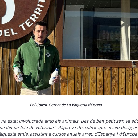
Pol Collell, Gerent de La Vaqueria d’Osona
ha estat involucrada amb els animals. Des de ben petit se’n va adon
e llet on feia de veterinari. Ràpid va descobrir que el seu desig 
 d’aquesta ètnia, assistint a cursos anuals arreu d’Espanya i d’Eur