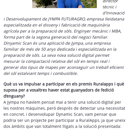
director
tècnic i
d'Innovació
i Desenvolupament de JYMPA FUTURAGRO, empresa lleidatana
especialitzada en el disseny i fabricació de maquinària
agrícola per a la preparació de sòls. Enginyer mecànic i MBA,
forma part de la segona generació del negoci familiar.
Dinyamic Scan és una aplicació de Jympa, una empresa
familiar de més de 50 anys dedicada i especialitzada en la
preparació de sòls. La seva nova solució digital permet
mesurar la compactació relativa del sòl en temps real i
generar dos tipus de mapes per aconseguir un treball eficient
del sòl estalviant temps i combustible.
Què us va impulsar a participar en els premis Ruralapps i què
suposa per a vosaltres haver estat guanyadors de l’edició
d’enguany?
A Jympa no havíem pensat mai a tenir una solució digital per
les nostres màquines, però després de detectar una necessitat
en concret, i desenvolupar Dynamic Scan, vam pensar que
podria ser un projecte per participar a RuralApps, ja que uneix
dos àmbits que van totalment lligats a la solució presentada: