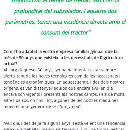
d’optimitzar el temps de treball, així com la
profunditat del subsolador, i aquests dos
paràmetres, tenen una incidència directa amb el
consum del tractor”
Com s’ha adaptat la vostra empresa familiar Jympa -que fa
més de 50 anys que existeix- a les necessitats de l’agricultura
actual?
Al llarg d’aquests 50 anys, Jympa ha intentat estar sempre
alerta, tant de les noves tecnologies com de les necessitats i
tendències agronòmiques. En aquest sentit, i des dels nostres
orígens, es van dissenyar equips que encara avui en dia
encara són vigents i presents als nostres camps, i els de molts
altres països, on fins i tot, algunes de les nostres màquines,
tenen el nom genèric de ser “un Jympa”.
Avui dia, i des de ja fa alguns anys, s’està veient una tendència
agrícola a treballar menys els terrenys, sigui de forma vertical