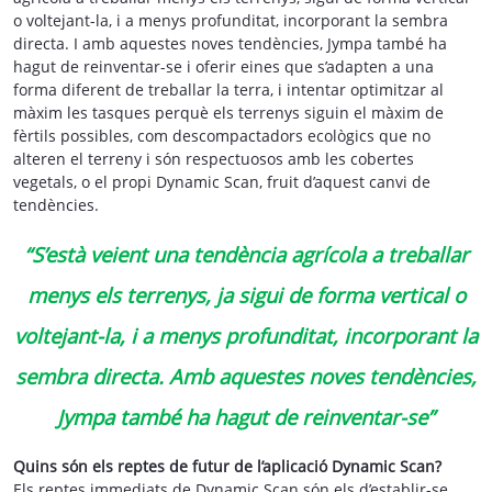
o voltejant-la, i a menys profunditat, incorporant la sembra
directa. I amb aquestes noves tendències, Jympa també ha
hagut de reinventar-se i oferir eines que s’adapten a una
forma diferent de treballar la terra, i intentar optimitzar al
màxim les tasques perquè els terrenys siguin el màxim de
fèrtils possibles, com descompactadors ecològics que no
alteren el terreny i són respectuosos amb les cobertes
vegetals, o el propi Dynamic Scan, fruit d’aquest canvi de
tendències.
“S’està veient una tendència agrícola a treballar
menys els terrenys, ja sigui de forma vertical o
voltejant-la, i a menys profunditat, incorporant la
sembra directa. Amb aquestes noves tendències,
Jympa també ha hagut de reinventar-se”
Quins són els reptes de futur de l’aplicació Dynamic Scan?
Els reptes immediats de Dynamic Scan són els d’establir-se