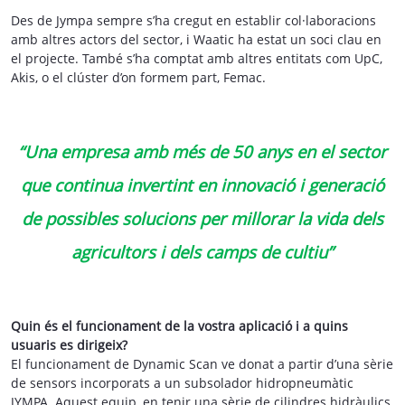
Des de Jympa sempre s’ha cregut en establir col·laboracions
amb altres actors del sector, i Waatic ha estat un soci clau en
el projecte. També s’ha comptat amb altres entitats com UpC,
Akis, o el clúster d’on formem part, Femac.
“Una empresa amb més de 50 anys en el sector
que continua invertint en innovació i generació
de possibles solucions per millorar la vida dels
agricultors i dels camps de cultiu”
Quin és el funcionament de la vostra aplicació i a quins
usuaris es dirigeix?
El funcionament de Dynamic Scan ve donat a partir d’una sèrie
de sensors incorporats a un subsolador hidropneumàtic
JYMPA. Aquest equip, en tenir una sèrie de cilindres hidràulics