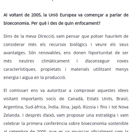
Al voltant de 2005, la Unió Europea va començar a parlar de
bioeconomia. Per què i des de quin enfocament?
Dins de la meva Direcció, vam pensar que potser hauríem de
considerar més els recursos biològics i veure els seus
avantatges. Són renovables, ens donen l’oportunitat de ser
més neutres climàticament i d’aconseguir noves
característiques, propietats i materials utilitzant menys
energia i aigua en la producció.
El comissari ens va autoritzar a comprovar aquestes idees
visitant importants socis de Canadà, Estats Units, Brasil,
Argentina, Sud-àfrica, Índia, Xina, Japó, Rússia i fins i tot Nova
Zelanda. I després d’això, vam proposar una estratègia i vam
celebrar la primera conferència sobre bioeconomia sostenible
al setembre de 2005, que es va anunciar oficialment com la