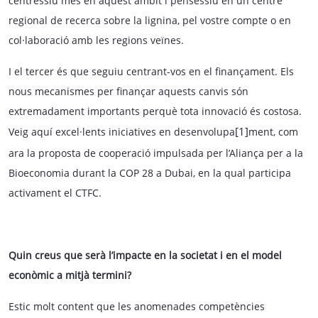
centréssiu més en aquest àmbit i penséssiu en un centre
regional de recerca sobre la lignina, pel vostre compte o en
col·laboració amb les regions veïnes.
I el tercer és que seguiu centrant-vos en el finançament. Els
nous mecanismes per finançar aquests canvis són
extremadament importants perquè tota innovació és costosa.
[1]
Veig aquí excel·lents iniciatives en desenvolupa
ment, com
ara la proposta de cooperació impulsada per l’Aliança per a la
Bioeconomia durant la COP 28 a Dubai, en la qual participa
activament el CTFC.
Quin creus que serà l’impacte en la societat i en el model
econòmic a mitjà termini?
Estic molt content que les anomenades competències