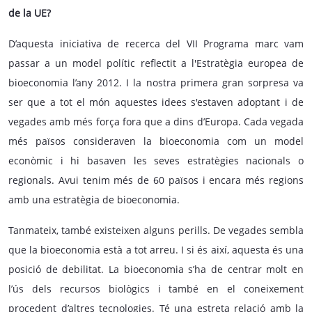
de la UE?
D’aquesta iniciativa de recerca del VII Programa marc vam
passar a un model polític reflectit a l'Estratègia europea de
bioeconomia l’any 2012. I la nostra primera gran sorpresa va
ser que a tot el món aquestes idees s'estaven adoptant i de
vegades amb més força fora que a dins d’Europa. Cada vegada
més països consideraven la bioeconomia com un model
econòmic i hi basaven les seves estratègies nacionals o
regionals. Avui tenim més de 60 països i encara més regions
amb una estratègia de bioeconomia.
Tanmateix, també existeixen alguns perills. De vegades sembla
que la bioeconomia està a tot arreu. I si és així, aquesta és una
posició de debilitat. La bioeconomia s’ha de centrar molt en
l’ús dels recursos biològics i també en el coneixement
procedent d’altres tecnologies. Té una estreta relació amb la