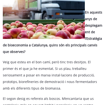
En aquests
anys de
desplegam
ent de
l’Estratègia
de bioeconomia a Catalunya, quins són els principals canvis
que observes?
Veig que esteu en el bon camí, però tinc tres desitjos. El
primer és el que ja he esmentat. Si us plau, treballeu
seriosament a posar en marxa instal·lacions de producció,
prototips, biorefineries de demostració i nous fermentadors
amb els diferents tipus de biomassa.
El segon desig es refereix als boscos. M’encantaria que us