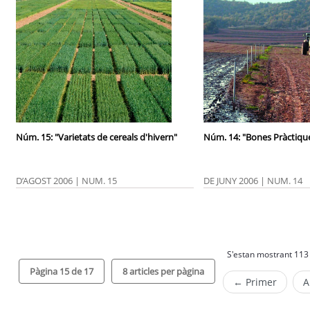
Núm. 15: "Varietats de cereals d'hivern"
Núm. 14: "Bones Pràctiques
D’AGOST 2006 | NUM. 15
DE JUNY 2006 | NUM. 14
S'estan mostrant 113 
Pàgina 15 de 17
8 articles per pàgina
← Primer
A