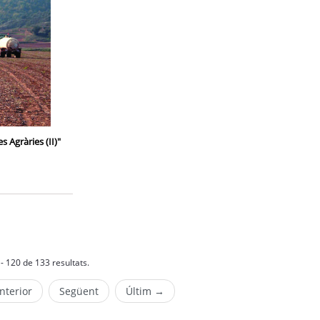
 Agràries (II)"
- 120 de 133 resultats.
nterior
Següent
Últim →