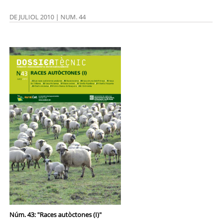
DE JULIOL 2010 | NUM. 44
Núm. 43: "Races autòctones (I)"