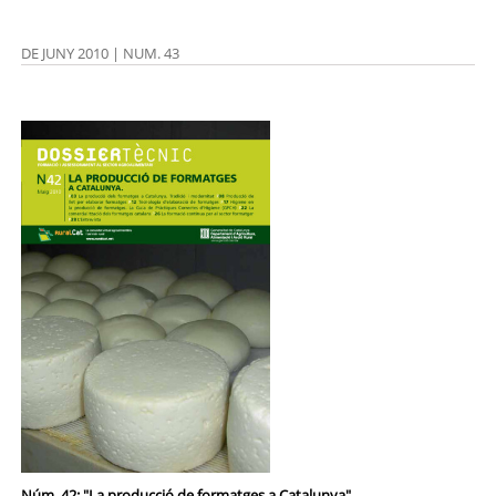
DE JUNY 2010 | NUM. 43
Núm. 42: "La producció de formatges a Catalunya"