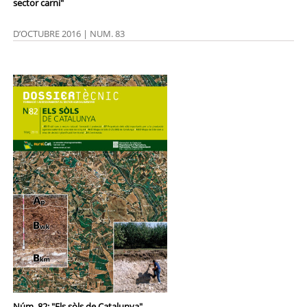
sector carni"
D’OCTUBRE 2016 | NUM. 83
Núm. 82: "Els sòls de Catalunya"