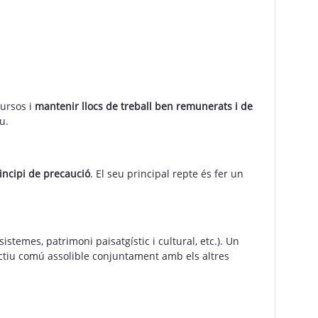
cursos i
mantenir llocs de treball ben remunerats i de
u.
rincipi de precaució
. El seu principal repte és fer un
istemes, patrimoni paisatgístic i cultural, etc.). Un
bjectiu comú assolible conjuntament amb els altres