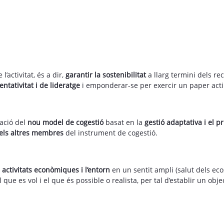
’activitat, és a dir,
garantir la sostenibilitat
a llarg termini dels re
ntativitat i de lideratge
i emponderar-se per exercir un paper acti
cació del
nou model de cogestió
basat en la
gestió adaptativa i el p
dels altres membres
del instrument de cogestió.
s
activitats econòmiques i l’entorn
en un sentit ampli (salut dels ecos
 que es vol i el que és possible o realista, per tal d’establir un o