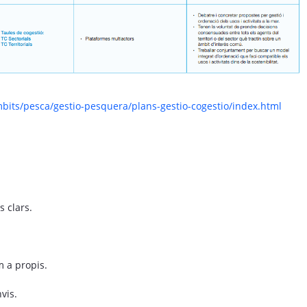
ambits/pesca/gestio-pesquera/plans-gestio-cogestio/index.html
 clars.
m a propis.
nvis.