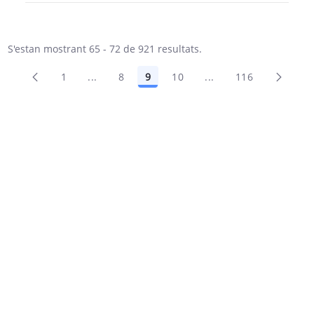
S'estan mostrant 65 - 72 de 921 resultats.
1
...
8
9
10
...
116
Pàgines intermèdies Utilitzeu TAB per naveg
Pàgines intermèdies 