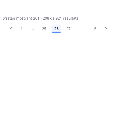
S'estan mostrant 201 - 208 de 921 resultats.
1
...
25
26
27
...
116
Pàgines intermèdies Utilitzeu TAB per navega
Pàgines intermèdies