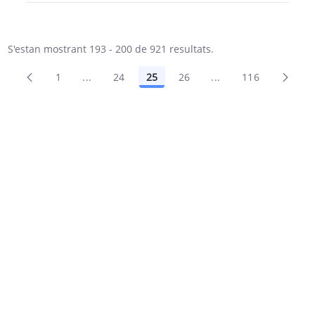
S'estan mostrant 193 - 200 de 921 resultats.
1
...
24
25
26
...
116
Pàgines intermèdies Utilitzeu TAB per navega
Pàgines intermèdies