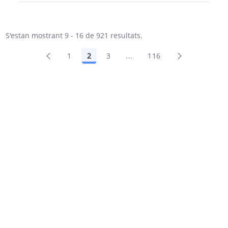
S'estan mostrant 9 - 16 de 921 resultats.
1
2
3
...
116
Pàgines intermèdies Utilit