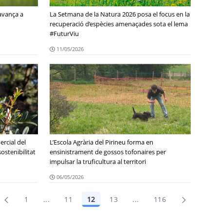
avança a
La Setmana de la Natura 2026 posa el focus en la
recuperació d’espècies amenaçades sota el lema
#FuturViu
11/05/2026
rcial del
L’Escola Agrària del Pirineu forma en
sostenibilitat
ensinistrament de gossos tofonaires per
impulsar la truficultura al territori
06/05/2026
1
...
11
12
13
...
116
Pàgines intermèdies Utilitzeu TAB per navegar.
Pàgines intermèdies Uti