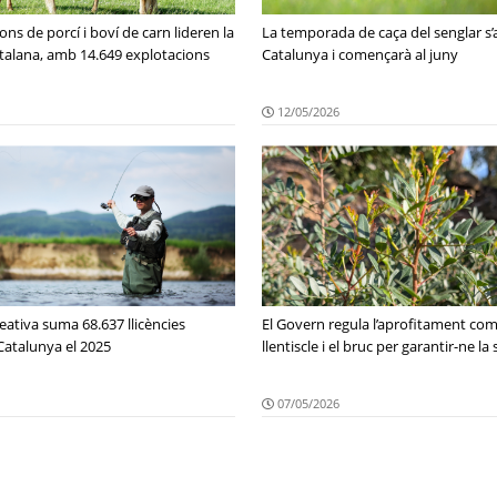
ons de porcí i boví de carn lideren la
La temporada de caça del senglar s’
talana, amb 14.649 explotacions
Catalunya i començarà al juny
12/05/2026
eativa suma 68.637 llicències
El Govern regula l’aprofitament come
Catalunya el 2025
llentiscle i el bruc per garantir-ne la 
07/05/2026