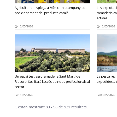
Agricultura desplega a Mèxic una campanya de
Les explotaci
posicionament del producte català
ramaderia ca
actives
13/05/2026
12/05/2026
Un espai test agroramader a Sant Martí de
La pesca recr
Riucorb, facilitarà l'accés de nous professionals al
expedides a 
sector
11/05/2026
08/05/2026
S'estan mostrant 89 - 96 de 921 resultats.